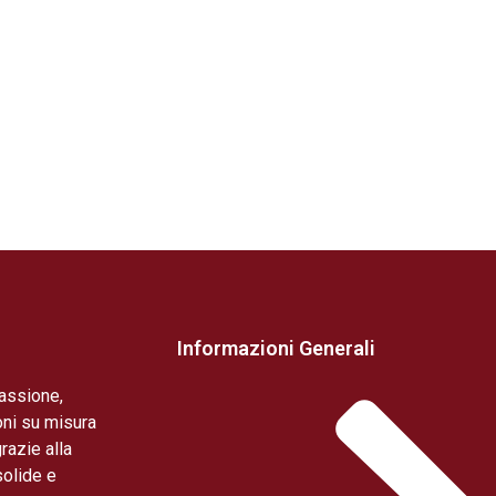
Informazioni Generali
assione,
oni su misura
razie alla
solide e